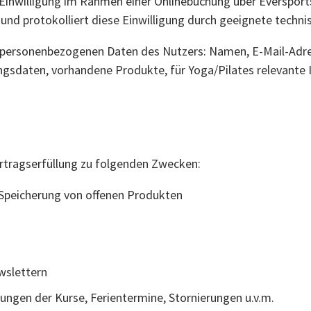
 Einwilligung im Rahmen einer Onlinebuchung über Eversports
und protokolliert diese Einwilligung durch geeignete techn
personenbezogenen Daten des Nutzers: Namen, E-Mail-Adre
ungsdaten, vorhandene Produkte, für Yoga/Pilates relevant
rtragserfüllung zu folgenden Zwecken:
Speicherung von offenen Produkten
wslettern
ngen der Kurse, Ferientermine, Stornierungen u.v.m.